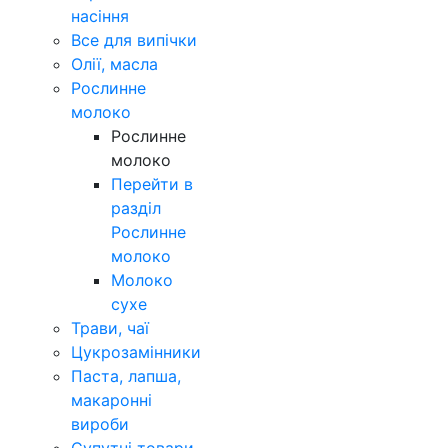
насіння
Все для випічки
Олії, масла
Рослинне
молоко
Рослинне
молоко
Перейти в
разділ
Рослинне
молоко
Молоко
сухе
Трави, чаї
Цукрозамінники
Паста, лапша,
макаронні
вироби