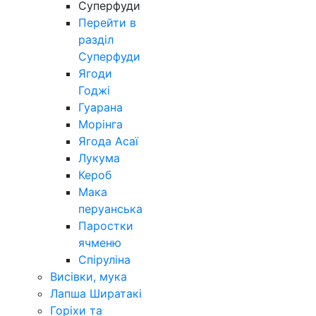
Суперфуди
Перейти в
разділ
Суперфуди
Ягоди
Годжі
Гуарана
Морінга
Ягода Асаї
Лукума
Кероб
Мака
перуанська
Паростки
ячменю
Спіруліна
Висівки, мука
Лапша Ширатакі
Горіхи та