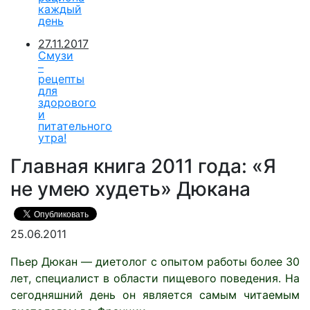
каждый
день
27.11.2017
Смузи
–
рецепты
для
здорового
и
питательного
утра!
Главная книга 2011 года: «Я
не умею худеть» Дюкана
25.06.2011
Пьер Дюкан — диетолог с опытом работы более 30
лет, специалист в области пищевого поведения. На
сегодняшний день он является самым читаемым