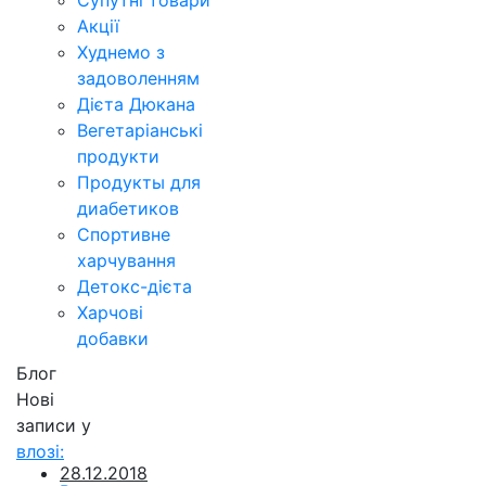
Супутні товари
Акції
Худнемо з
задоволенням
Дієта Дюкана
Вегетаріанські
продукти
Продукты для
диабетиков
Спортивне
харчування
Детокс-дієта
Харчові
добавки
Блог
Нові
записи у
влозі:
28.12.2018