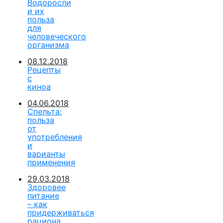
Водоросли
и их
польза
для
человеческого
организма
08.12.2018
Рецепты
с
киноа
04.06.2018
Спельта:
польза
от
употребления
и
варианты
применения
29.03.2018
Здоровее
питание
– как
придерживаться
рациона