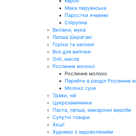
Кероб
Мака перуанська
Паростки ячменю
Спіруліна
Висівки, мука
Лапша Ширатакі
Горіхи та насіння
Все для випічки
Олії, масла
Рослинне молоко
Рослинне молоко
Перейти в разділ Рослинне 
Молоко сухе
Трави, чаї
Цукрозамінники
Паста, лапша, макаронні вироби
Супутні товари
Акції
Худнемо з задоволенням