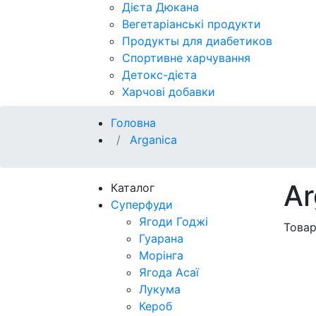
Дієта Дюкана
Вегетаріанські продукти
Продукты для диабетиков
Спортивне харчування
Детокс-дієта
Харчові добавки
Головна
Arganica
Ar
Каталог
Суперфуди
Ягоди Годжі
Товар
Гуарана
Морінга
Ягода Асаї
Лукума
Кероб