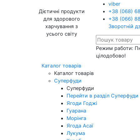
viber
Дієтичні продукти
+38 (068) 6
для здорового
+38 (066) 8
харчування з
Зворотній д
усього світу
Режим работи: Пн
цілодобово!
Каталог товарів
Каталог товарів
Суперфуди
Суперфуди
Перейти в разділ Суперфуди
Ягоди Годжі
Гуарана
Морінга
Ягода Асаї
Лукума