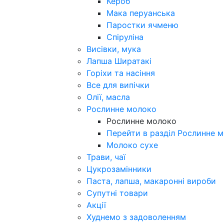
Кероб
Мака перуанська
Паростки ячменю
Спіруліна
Висівки, мука
Лапша Ширатакі
Горіхи та насіння
Все для випічки
Олії, масла
Рослинне молоко
Рослинне молоко
Перейти в разділ Рослинне 
Молоко сухе
Трави, чаї
Цукрозамінники
Паста, лапша, макаронні вироби
Супутні товари
Акції
Худнемо з задоволенням