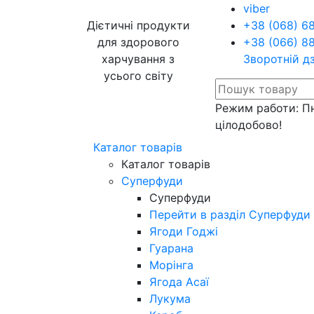
viber
Дієтичні продукти
+38 (068) 6
для здорового
+38 (066) 8
харчування з
Зворотній д
усього світу
Режим работи: Пн
цілодобово!
Каталог товарів
Каталог товарів
Суперфуди
Суперфуди
Перейти в разділ Суперфуди
Ягоди Годжі
Гуарана
Морінга
Ягода Асаї
Лукума