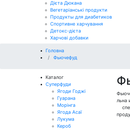
Дієта Дюкана
Вегетаріанські продукти
Продукты для диабетиков
Спортивне харчування
Детокс-дієта
Харчові добавки
Головна
Фьючефуд
Ф
Каталог
Суперфуди
Ягоди Годжі
Фьюче
Гуарана
льна 
Морінга
спец
Ягода Асаї
прод
Лукума
Кероб