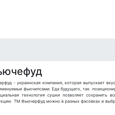
ьючефуд
рфуд - украинская компания, которая выпускает вкус
именуемые фьючипсами. Еда будущего, так позициони
иальная технология сушки позволяет сохранить всю
укцию ТМ Фьючерфуд можно в разных фасовках и выбр