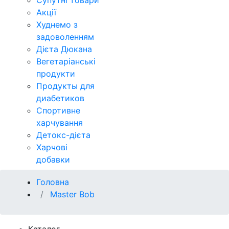
Супутні товари
Акції
Худнемо з
задоволенням
Дієта Дюкана
Вегетаріанські
продукти
Продукты для
диабетиков
Спортивне
харчування
Детокс-дієта
Харчові
добавки
Головна
Master Bob