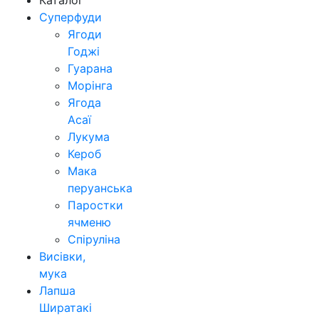
Каталог
Суперфуди
Ягоди
Годжі
Гуарана
Морінга
Ягода
Асаї
Лукума
Кероб
Мака
перуанська
Паростки
ячменю
Спіруліна
Висівки,
мука
Лапша
Ширатакі