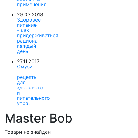
применения
29.03.2018
Здоровее
питание
– как
придерживаться
рациона
каждый
день
27.11.2017
Смузи
–
рецепты
для
здорового
и
питательного
утра!
Master Bob
Товари не знайдені