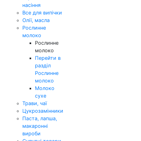
насіння
Все для випічки
Олії, масла
Рослинне
молоко
Рослинне
молоко
Перейти в
разділ
Рослинне
молоко
Молоко
сухе
Трави, чаї
Цукрозамінники
Паста, лапша,
макаронні
вироби