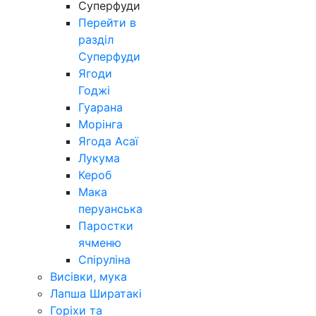
Суперфуди
Перейти в
разділ
Суперфуди
Ягоди
Годжі
Гуарана
Морінга
Ягода Асаї
Лукума
Кероб
Мака
перуанська
Паростки
ячменю
Спіруліна
Висівки, мука
Лапша Ширатакі
Горіхи та