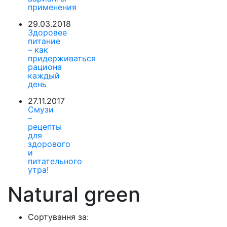
применения
29.03.2018
Здоровее
питание
– как
придерживаться
рациона
каждый
день
27.11.2017
Смузи
–
рецепты
для
здорового
и
питательного
утра!
Natural green
Сортування за: