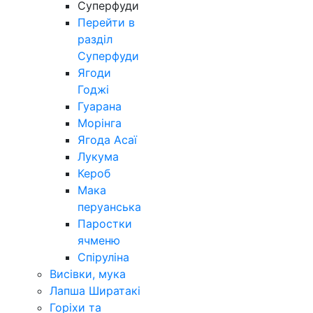
Суперфуди
Перейти в
разділ
Суперфуди
Ягоди
Годжі
Гуарана
Морінга
Ягода Асаї
Лукума
Кероб
Мака
перуанська
Паростки
ячменю
Спіруліна
Висівки, мука
Лапша Ширатакі
Горіхи та