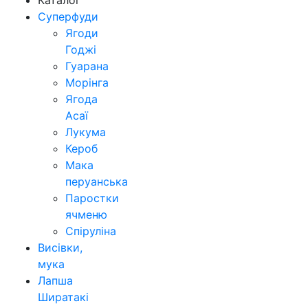
Каталог
Суперфуди
Ягоди
Годжі
Гуарана
Морінга
Ягода
Асаї
Лукума
Кероб
Мака
перуанська
Паростки
ячменю
Спіруліна
Висівки,
мука
Лапша
Ширатакі