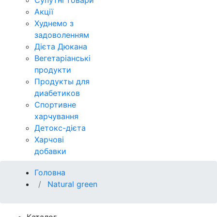
Супутні товари
Акції
Худнемо з
задоволенням
Дієта Дюкана
Вегетаріанські
продукти
Продукты для
диабетиков
Спортивне
харчування
Детокс-дієта
Харчові
добавки
Головна
Natural green