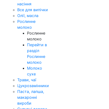
насіння
Все для випічки
Олії, масла
Рослинне
молоко
Рослинне
молоко
Перейти в
разділ
Рослинне
молоко
Молоко
сухе
Трави, чаї
Цукрозамінники
Паста, лапша,
макаронні
вироби