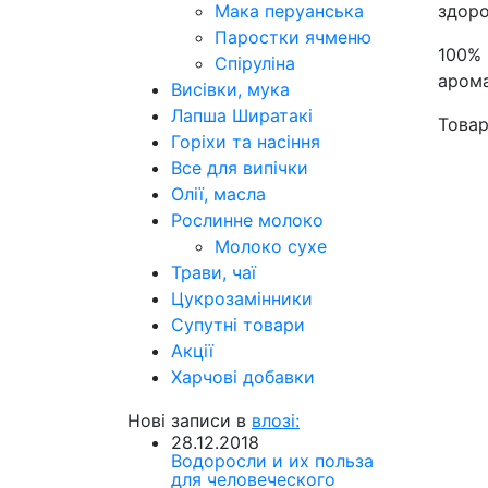
Мака перуанська
здоро
Паростки ячменю
100%
Спіруліна
арома
Висівки, мука
Лапша Ширатакі
Товар
Горіхи та насіння
Все для випічки
Олії, масла
Рослинне молоко
Молоко сухе
Трави, чаї
Цукрозамінники
Супутні товари
Акції
Харчові добавки
Нові записи в
влозі:
28.12.2018
Водоросли и их польза
для человеческого