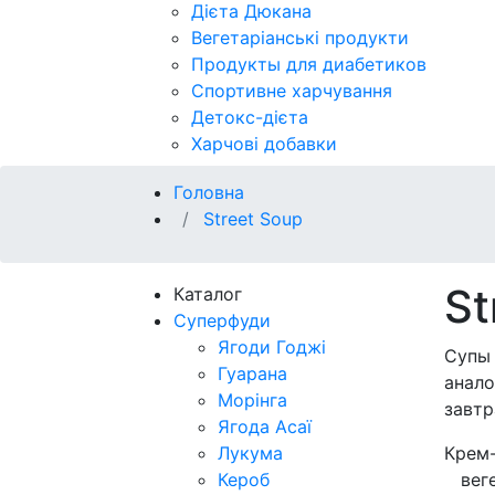
Дієта Дюкана
Вегетаріанські продукти
Продукты для диабетиков
Спортивне харчування
Детокс-дієта
Харчові добавки
Головна
Street Soup
St
Каталог
Суперфуди
Ягоди Годжі
Супы
Гуарана
анал
Морінга
завтр
Ягода Асаї
Лукума
Крем
Кероб
веге