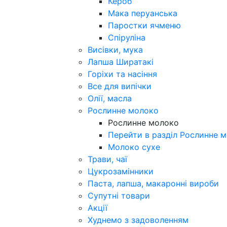
Кероб
Мака перуанська
Паростки ячменю
Спіруліна
Висівки, мука
Лапша Ширатакі
Горіхи та насіння
Все для випічки
Олії, масла
Рослинне молоко
Рослинне молоко
Перейти в разділ Рослинне 
Молоко сухе
Трави, чаї
Цукрозамінники
Паста, лапша, макаронні вироби
Супутні товари
Акції
Худнемо з задоволенням