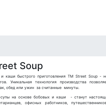
reet Soup
 и каши быстрого приготовления ТМ Street Soup - 
огов. Уникальная технология производства позвол
ак, обед или ужин за считанные минуты.
-супы на основе бобовых и каши - станут настояще
тарианцев, офисных работников, путешественнико