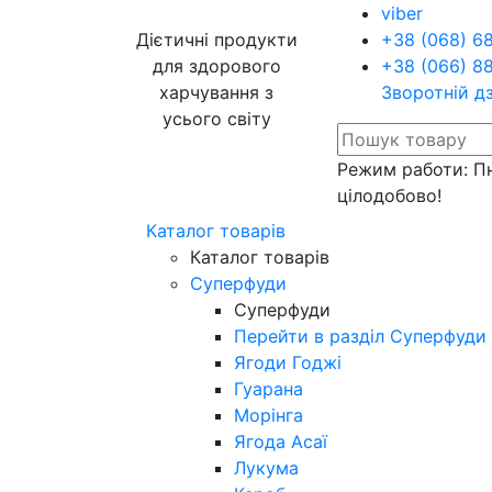
viber
Дієтичні продукти
+38 (068) 6
для здорового
+38 (066) 8
харчування з
Зворотній д
усього світу
Режим работи: Пн
цілодобово!
Каталог товарів
Каталог товарів
Суперфуди
Суперфуди
Перейти в разділ Суперфуди
Ягоди Годжі
Гуарана
Морінга
Ягода Асаї
Лукума