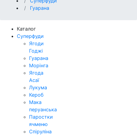
Суперфуди
Гуарана
Каталог
Суперфуди
Ягоди
Годжі
Гуарана
Морінга
Ягода
Асаї
Лукума
Кероб
Мака
перуанська
Паростки
ячменю
Спіруліна