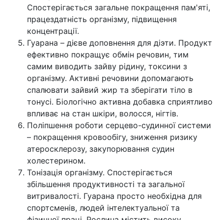
Спостерігається загальне покращення пам'яті,
працездатність організму, підвищення
концентрації.
Гуарана – дієве доповнення для діэти. Продукт
ефективно покращує обмін речовин, тим
самим виводить зайву рідину, токсини з
організму. Активні речовини допомагають
спалювати зайвий жир та зберігати тіло в
тонусі. Біологічно активна добавка сприятливо
впливає на стан шкіри, волосся, нігтів.
Поліпшення роботи серцево-судинної системи
– покращення кровообігу, зниження ризику
атеросклерозу, закупорювання судин
холестерином.
Тонізація організму. Спостерігається
збільшення продуктивності та загальної
витривалості. Гуарана просто необхідна для
спортсменів, людей інтелектуальної та
фізичної праці. Рослина містить високу