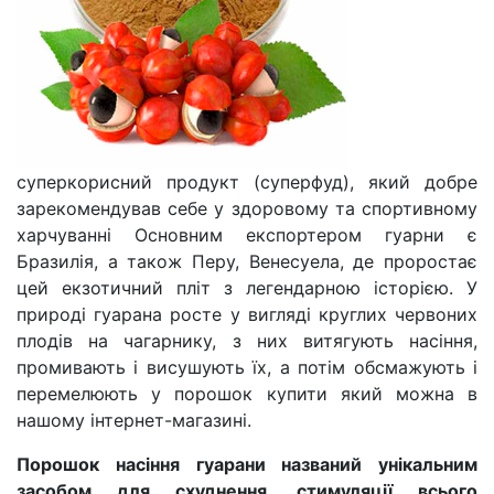
суперкорисний продукт (суперфуд), який добре
зарекомендував себе у здоровому та спортивному
харчуванні Основним експортером гуарни є
Бразилія, а також Перу, Венесуела, де проростає
цей екзотичний пліт з легендарною історією. У
природі гуарана росте у вигляді круглих червоних
плодів на чагарнику, з них витягують насіння,
промивають і висушують їх, а потім обсмажують і
перемелюють у порошок купити який можна в
нашому інтернет-магазині.
Порошок насіння гуарани названий унікальним
засобом для схуднення, стимуляції всього