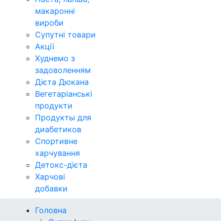
макаронні
вироби
Супутні товари
Акції
Худнемо з
задоволенням
Дієта Дюкана
Вегетаріанські
продукти
Продукты для
диабетиков
Спортивне
харчування
Детокс-дієта
Харчові
добавки
Головна