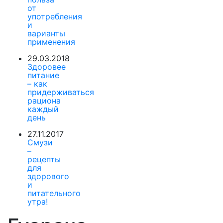
от
употребления
и
варианты
применения
29.03.2018
Здоровее
питание
– как
придерживаться
рациона
каждый
день
27.11.2017
Смузи
–
рецепты
для
здорового
и
питательного
утра!