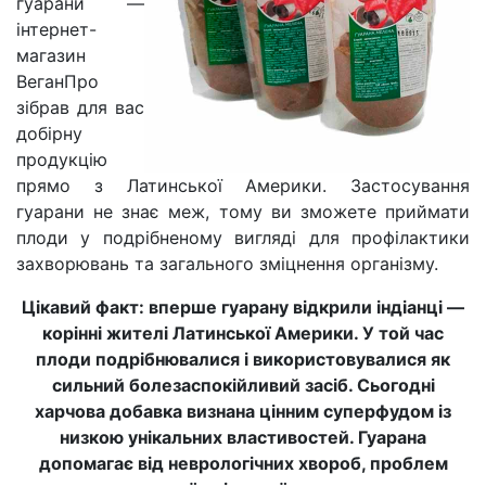
гуарани —
інтернет-
магазин
ВеганПро
зібрав для вас
добірну
продукцію
прямо з Латинської Америки. Застосування
гуарани не знає меж, тому ви зможете приймати
плоди у подрібненому вигляді для профілактики
захворювань та загального зміцнення організму.
Цікавий факт: вперше гуарану відкрили індіанці —
корінні жителі Латинської Америки. У той час
плоди подрібнювалися і використовувалися як
сильний болезаспокійливий засіб. Сьогодні
харчова добавка визнана цінним суперфудом із
низкою унікальних властивостей. Гуарана
допомагає від неврологічних хвороб, проблем