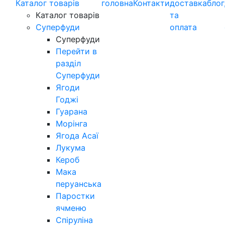
Каталог товарів
головна
Контакти
доставка
блог
Каталог товарів
та
Суперфуди
оплата
Суперфуди
Перейти в
разділ
Суперфуди
Ягоди
Годжі
Гуарана
Морінга
Ягода Асаї
Лукума
Кероб
Мака
перуанська
Паростки
ячменю
Спіруліна