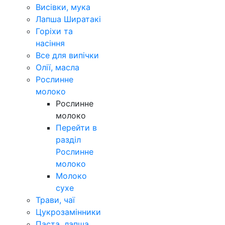
Висівки, мука
Лапша Ширатакі
Горіхи та
насіння
Все для випічки
Олії, масла
Рослинне
молоко
Рослинне
молоко
Перейти в
разділ
Рослинне
молоко
Молоко
сухе
Трави, чаї
Цукрозамінники
Паста, лапша,