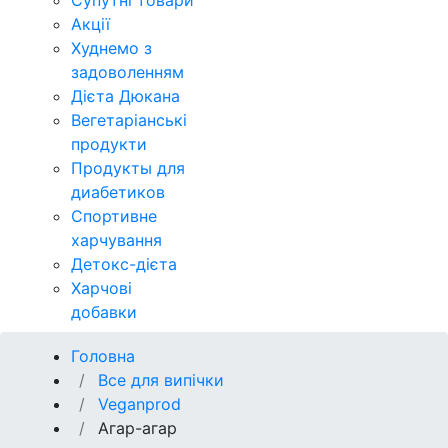
Супутні товари
Акції
Худнемо з
задоволенням
Дієта Дюкана
Вегетаріанські
продукти
Продукты для
диабетиков
Спортивне
харчування
Детокс-дієта
Харчові
добавки
Головна
Все для випічки
Veganprod
Агар-агар