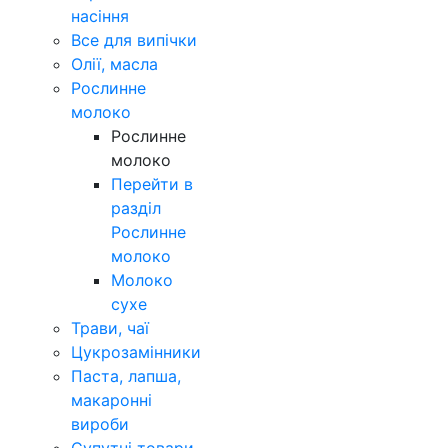
насіння
Все для випічки
Олії, масла
Рослинне
молоко
Рослинне
молоко
Перейти в
разділ
Рослинне
молоко
Молоко
сухе
Трави, чаї
Цукрозамінники
Паста, лапша,
макаронні
вироби