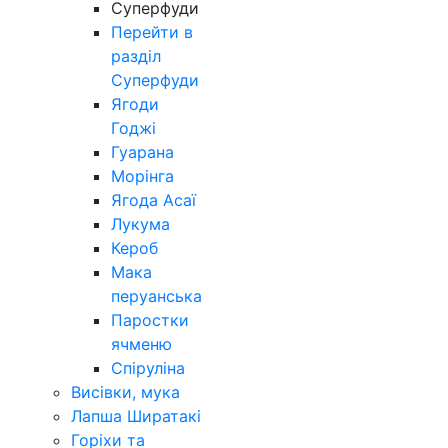
Суперфуди
Перейти в
разділ
Суперфуди
Ягоди
Годжі
Гуарана
Морінга
Ягода Асаї
Лукума
Кероб
Мака
перуанська
Паростки
ячменю
Спіруліна
Висівки, мука
Лапша Ширатакі
Горіхи та