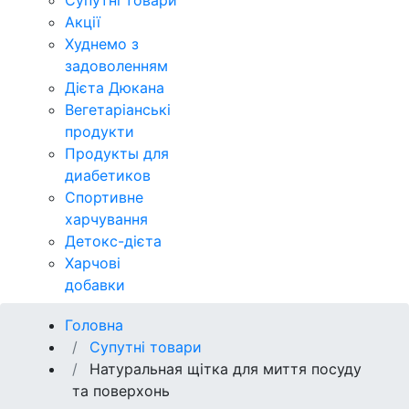
Супутні товари
Акції
Худнемо з
задоволенням
Дієта Дюкана
Вегетаріанські
продукти
Продукты для
диабетиков
Спортивне
харчування
Детокс-дієта
Харчові
добавки
Головна
Супутні товари
Натуральная щітка для миття посуду
та поверхонь