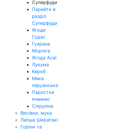
Суперфуди
Перейти в
разділ
Суперфуди
Ягоди
Годжі
Гуарана
Морінга
Ягода Асаї
Лукума
Кероб
Мака
перуанська
Паростки
ячменю
Спіруліна
Висівки, мука
Лапша Ширатакі
Горіхи та