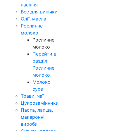
насіння
Все для випічки
Олії, масла
Рослинне
молоко
Рослинне
молоко
Перейти в
разділ
Рослинне
молоко
Молоко
сухе
Трави, чаї
Цукрозамінники
Паста, лапша,
макаронні
вироби