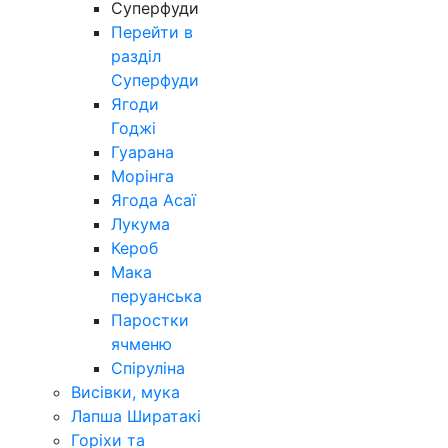
Суперфуди
Перейти в
разділ
Суперфуди
Ягоди
Годжі
Гуарана
Морінга
Ягода Асаї
Лукума
Кероб
Мака
перуанська
Паростки
ячменю
Спіруліна
Висівки, мука
Лапша Ширатакі
Горіхи та