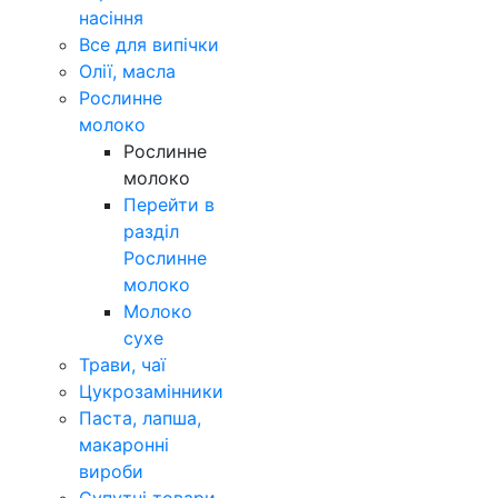
насіння
Все для випічки
Олії, масла
Рослинне
молоко
Рослинне
молоко
Перейти в
разділ
Рослинне
молоко
Молоко
сухе
Трави, чаї
Цукрозамінники
Паста, лапша,
макаронні
вироби