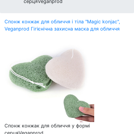
серцяVeganprod
Спонж конжак для обличчя і тіла "Magic konjac",
Veganprod
Гігієнічна захисна маска для обличчя
Спонж конжак для обличчя у формі
серцяVeganprod