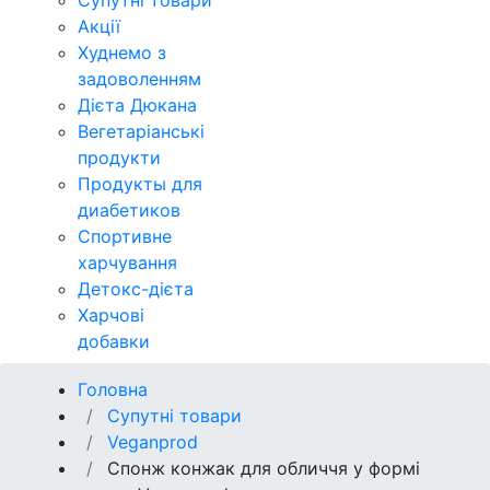
Супутні товари
Акції
Худнемо з
задоволенням
Дієта Дюкана
Вегетаріанські
продукти
Продукты для
диабетиков
Спортивне
харчування
Детокс-дієта
Харчові
добавки
Головна
Супутні товари
Veganprod
Спонж конжак для обличчя у формі