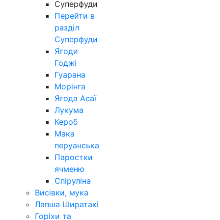
Суперфуди
Перейти в
разділ
Суперфуди
Ягоди
Годжі
Гуарана
Морінга
Ягода Асаї
Лукума
Кероб
Мака
перуанська
Паростки
ячменю
Спіруліна
Висівки, мука
Лапша Ширатакі
Горіхи та