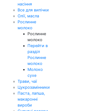
насіння
Все для випічки
Олії, масла
Рослинне
молоко
Рослинне
молоко
Перейти в
разділ
Рослинне
молоко
Молоко
сухе
Трави, чаї
Цукрозамінники
Паста, лапша,
макаронні
вироби