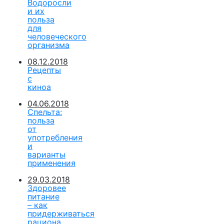
Водоросли
и их
польза
для
человеческого
организма
08.12.2018
Рецепты
с
киноа
04.06.2018
Спельта:
польза
от
употребления
и
варианты
применения
29.03.2018
Здоровее
питание
– как
придерживаться
рациона