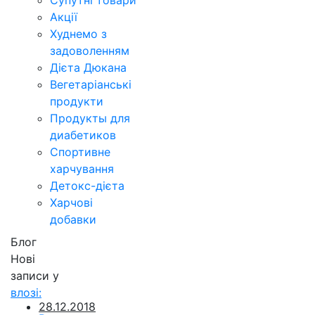
Супутні товари
Акції
Худнемо з
задоволенням
Дієта Дюкана
Вегетаріанські
продукти
Продукты для
диабетиков
Спортивне
харчування
Детокс-дієта
Харчові
добавки
Блог
Нові
записи у
влозі:
28.12.2018