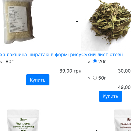
ха локшина ширатакі в формі рису
Cухий лист стевії
80г
20г
89,00
грн
30,00
50г
49,00