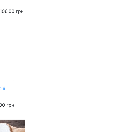
106,00
грн
ені
00
грн