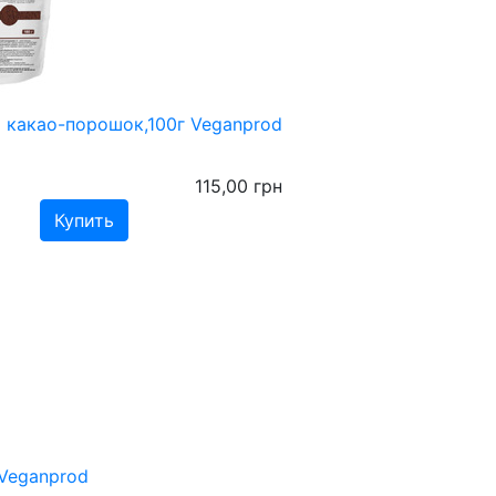
 какао-порошок,100г Veganprod
115,00
грн
 Veganprod