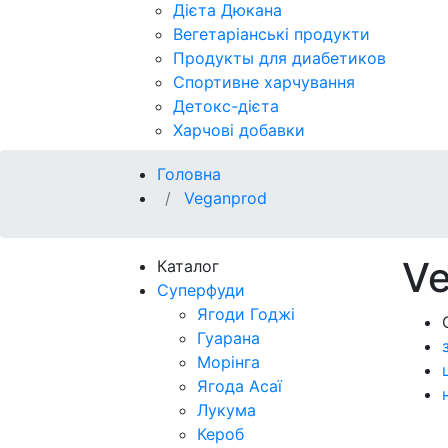
Дієта Дюкана
Вегетаріанські продукти
Продукты для диабетиков
Спортивне харчування
Детокс-дієта
Харчові добавки
Головна
Veganprod
V
Каталог
Суперфуди
Ягоди Годжі
Гуарана
Морінга
Ягода Асаї
Лукума
Кероб