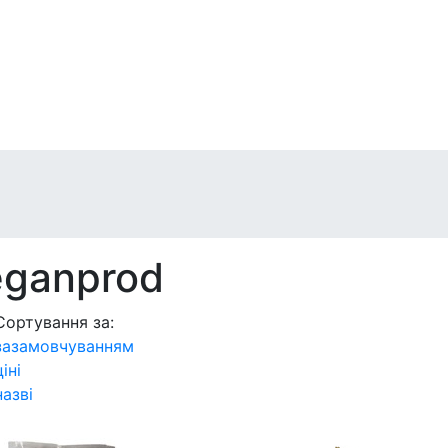
eganprod
Сортування за:
зазамовчуванням
ціні
назві