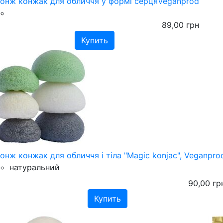
онж конжак для обличчя у формі серцяVeganprod
89,00
грн
онж конжак для обличчя і тіла "Magic konjac", Veganpro
натуральний
90,00
гр