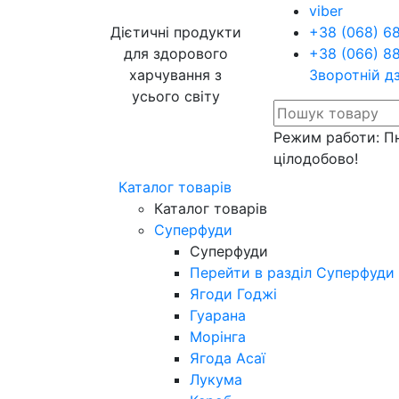
viber
Дієтичні продукти
+38 (068) 6
для здорового
+38 (066) 8
харчування з
Зворотній д
усього світу
Режим работи: Пн
цілодобово!
Каталог товарів
Каталог товарів
Суперфуди
Суперфуди
Перейти в разділ Суперфуди
Ягоди Годжі
Гуарана
Морінга
Ягода Асаї
Лукума