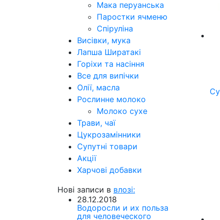
Мака перуанська
Паростки ячменю
Спіруліна
Висівки, мука
Лапша Ширатакі
Горіхи та насіння
Все для випічки
Олії, масла
Су
Рослинне молоко
Молоко сухе
Трави, чаї
Цукрозамінники
Супутні товари
Акції
Харчові добавки
Нові записи в
влозі:
28.12.2018
Водоросли и их польза
для человеческого