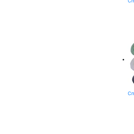
Сп
Сп