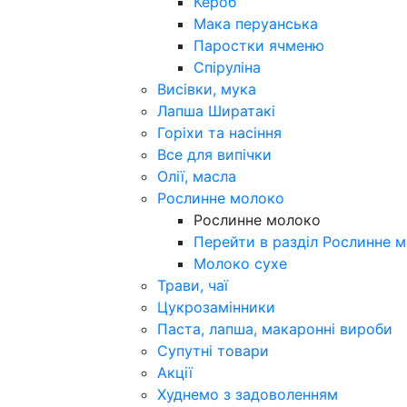
Кероб
Мака перуанська
Паростки ячменю
Спіруліна
Висівки, мука
Лапша Ширатакі
Горіхи та насіння
Все для випічки
Олії, масла
Рослинне молоко
Рослинне молоко
Перейти в разділ Рослинне 
Молоко сухе
Трави, чаї
Цукрозамінники
Паста, лапша, макаронні вироби
Супутні товари
Акції
Худнемо з задоволенням