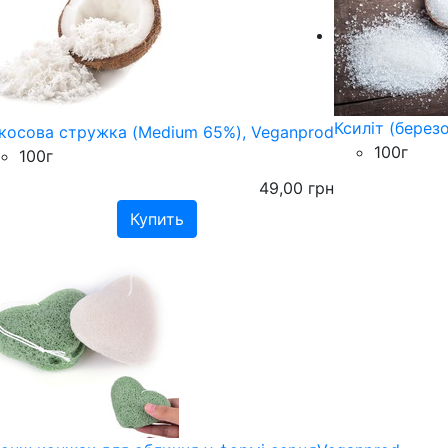
Ксиліт (берез
косова стружка (Medium 65%), Veganprod
100г
100г
49,00
грн