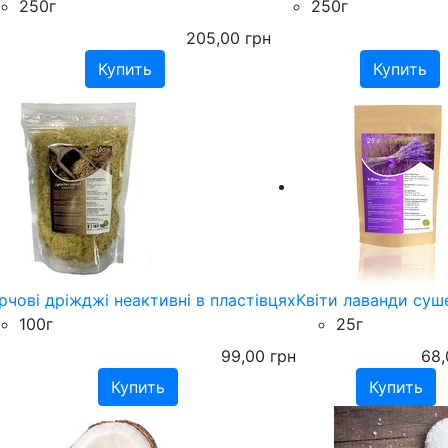
250г
250г
205,00
грн
рчові дріжджі неактивні в пластівцях
Квіти лаванди суш
100г
25г
99,00
грн
68,