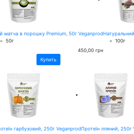
й матча в порошку Premium, 50г Veganprod
Натуральний
50г
100г
450,00
грн
отеїн гарбузовий, 250г Veganprod
Протеїн лляний, 250г